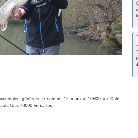
O
s
f
T
F
d
n assemblée générale le samedi 12 mars à 10H00 au Café -
tats-Unis 78000 Versailles.