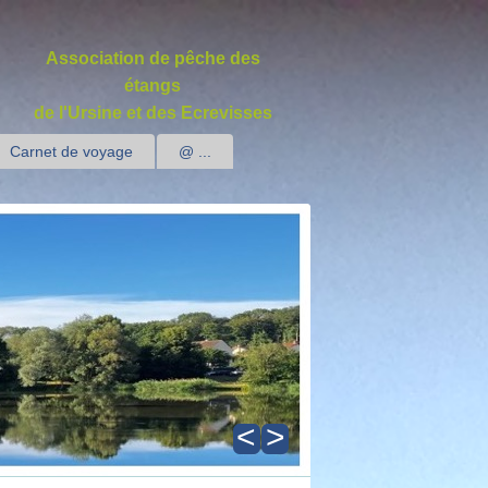
Association de pêche des
étangs
de l'Ursine et des Ecrevisses
Carnet de voyage
@ ...
<
>