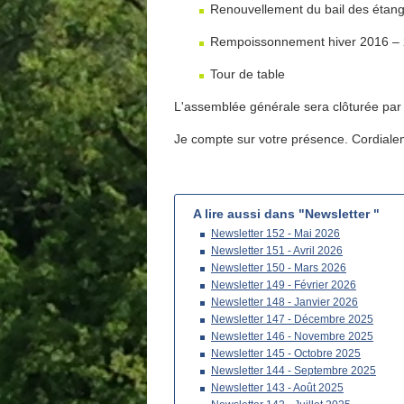
Renouvellement du bail des étan
Rempoissonnement hiver 2016 –
Tour de table
L'assemblée générale sera clôturée par u
Je compte sur votre présence. Cordiale
A lire aussi dans "Newsletter "
Newsletter 152 - Mai 2026
Newsletter 151 - Avril 2026
Newsletter 150 - Mars 2026
Newsletter 149 - Février 2026
Newsletter 148 - Janvier 2026
Newsletter 147 - Décembre 2025
Newsletter 146 - Novembre 2025
Newsletter 145 - Octobre 2025
Newsletter 144 - Septembre 2025
Newsletter 143 - Août 2025