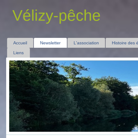
Vélizy-pêche
Accueil
Newsletter
L'association
Histoire des 
Liens