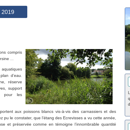
e 2019
ions compris
sine ...
s aquatiques
plan d’eau.
ne, réserve
ves, support
L
i pour les
q
.
d
portent aux poissons blancs vis-à-vis des carnassiers et des
 pu le constater, que l’étang des Ecrevisses a vu cette année,
tense et préservée comme en témoigne l’innombrable quantité