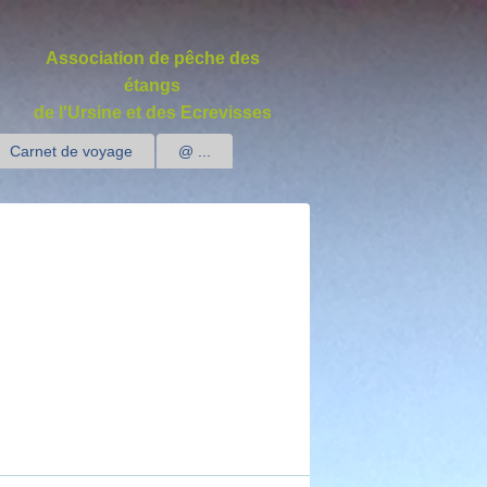
Association de pêche des
étangs
de l'Ursine et des Ecrevisses
Carnet de voyage
@ ...