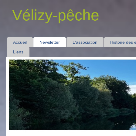
Vélizy-pêche
Accueil
Newsletter
L'association
Histoire des 
Liens