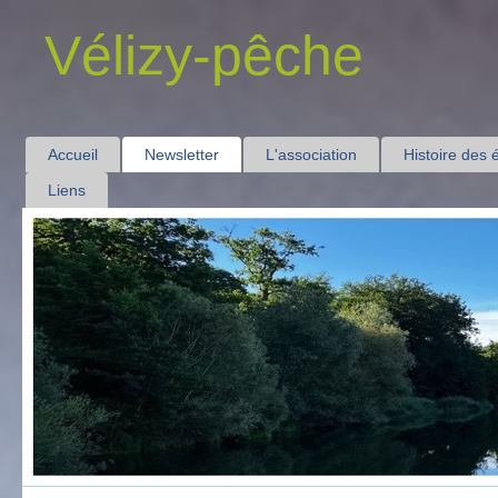
Vélizy-pêche
Accueil
Newsletter
L'association
Histoire des 
Liens