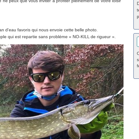
ne peux que vous inviter à profiter pleinement de votre loisir ''
D
t
p
lan d'eau favoris qui nous envoie cette belle photo.
uple qui est repartie sans probléme « NO-KILL de rigueur ».
O
s
f