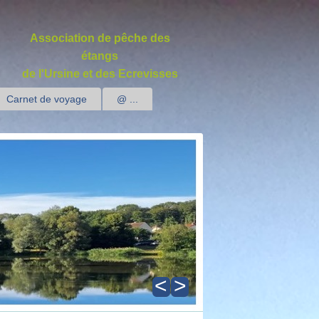
Association de pêche des
étangs
de l'Ursine et des Ecrevisses
Carnet de voyage
@ ...
<
>