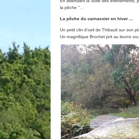
En attendant la suite des évènements, je 
la pêche ''...
La pêche du carnassier en hiver ...
Un petit clin d'oeil de Thibault sur son p
Un magnifique Brochet prit au leurre so