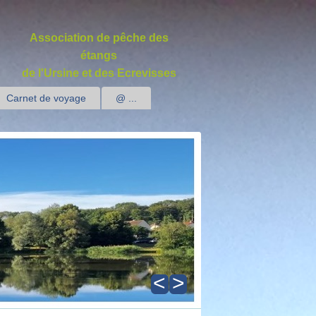
Association de pêche des
étangs
de l'Ursine et des Ecrevisses
Carnet de voyage
@ ...
<
>